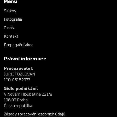
Menu
Služby
Fotografie
O nás
Kontakt
Propagační akce
Právní informace
Provozovatel:
IURII TOZLOVAN
IČO: 05182077
Sídlo podnikání:
V Novém Hloubětíně 221/9
198 00 Praha
Česká republika
Zásady zpracování osobních údajů