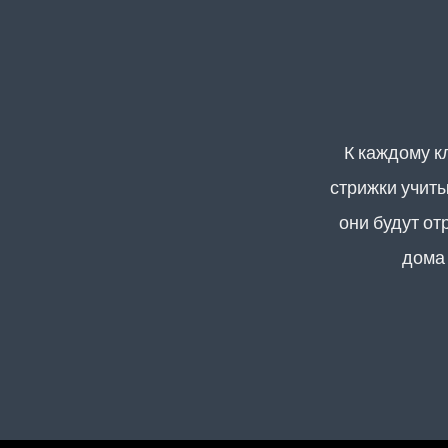
К каждому к
стрижки учиты
они будут от
дома 