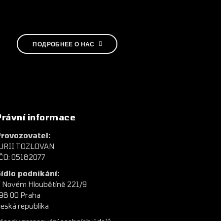
ПОДРОБНЕЕ О НАС
Právní informace
rovozovatel:
URII TOZLOVAN
ČO: 05182077
ídlo podnikání:
 Novém Hloubětíně 221/9
98 00 Praha
eská republika