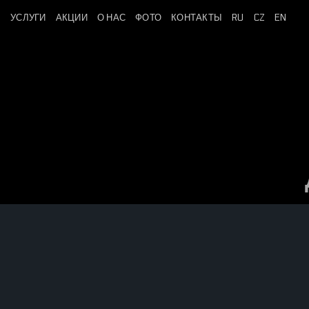
Skip
УСЛУГИ
АКЦИИ
О НАС
ФОТО
КОНТАКТЫ
RU
CZ
EN
to
content