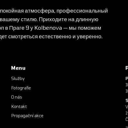
 спокойная атмосфера, профессиональный
т вашему стилю. Приходите на длинную
п в Праге 9 у Kolbenova — мы поможем
дет смотреться естественно и уверенно.
Menu
Služby
P
I
Fotografie
I
O nás
S
Kontakt
V
1
Propagační akce
Č