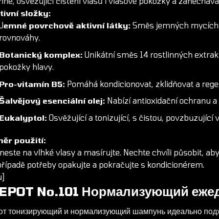
né, osvěžující čištění vlasů i vlasové pokožky a zanechává p
tivní složky:
J
emné povrchově aktivní látky:
Směs jemných mycích lá
rovnováhy.
Botanický komplex:
Unikátní směs 14 rostlinných extrakt
pokožky hlavy.
Pro-vitamín B5:
Pomáhá kondicionovat, zklidňovat a rege
Šalvějový esenciální olej:
Nabízí antioxidační ochranu a
Eukalyptol:
Osvěžující a tonizující, s čistou, povzbuzující v
ěr použití:
este na vlhké vlasy a masírujte. Nechte chvíli působit, aby
případě potřeby opakujte a pokračujte s kondicionérem.
u]
EPOT
No.101 Нормализующий еже
от тонизирующий и нормализующий
шампунь
идеально подх