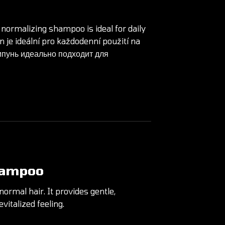
d normalizing
shampoo
is ideal for daily
n
je ideální pro každodenní použití na
пунь
идеально подходит для
hampoo
 normal hair. It provides gentle,
vitalized feeling.