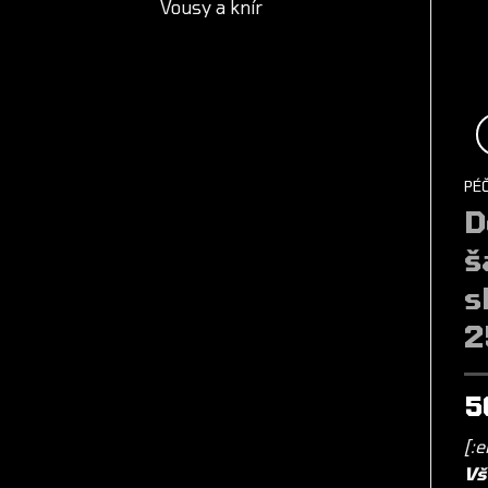
Vousy a knír
PÉ
D
š
s
2
5
[:e
Vš