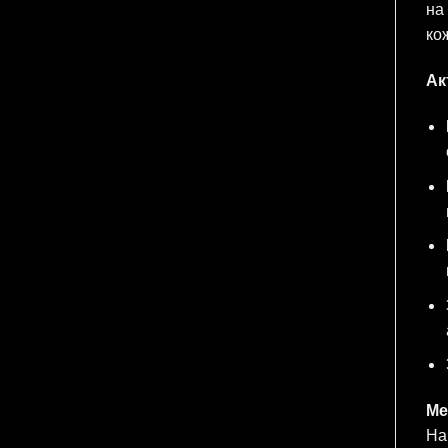
на
ко
Ак
Ме
На