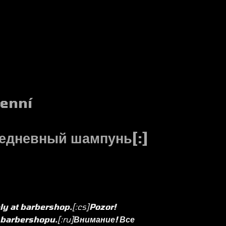
denní
едневный шампунь[:]
nly at barbershop.
[:cs]
Pozor!
 barbershopu.
[:ru]
Внимание! Все