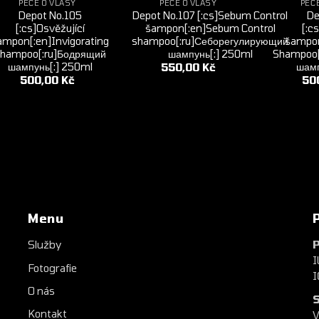
PÉČE O VLASY
PÉČE O VLASY
PÉČ
Depot No.105
Depot No.107 [:cs]Sebum Control
De
[:cs]Osvěžující
šampon[:en]Sebum Control
[:c
ampon[:en]Invigorating
shampoo[:ru]Себорегулирующий
šampon
hampoo[:ru]Бодрящий
шампунь[:] 250ml
Shampoo[
шампунь[:] 250ml
шамп
550,00
Kč
500,00
Kč
50
Menu
Služby
P
I
Fotografie
I
O nás
S
Kontakt
V