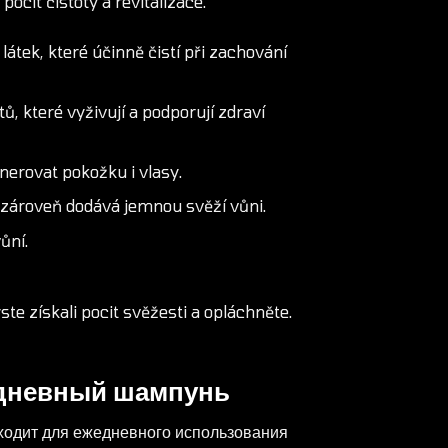
ocit čistoty a revitalizace.
tek, které účinně čistí při zachování
ů, které vyživují a podporují zdraví
nerovat pokožku i vlasy.
 zároveň dodává jemnou svěží vůni.
ůní.
ste získali pocit svěžesti a opláchněte.
дневный шампунь
одит для ежедневного использования