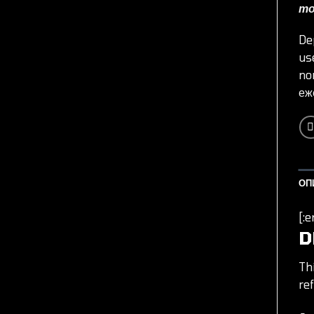
то
De
us
no
еж
ОП
[:e
D
Th
ref