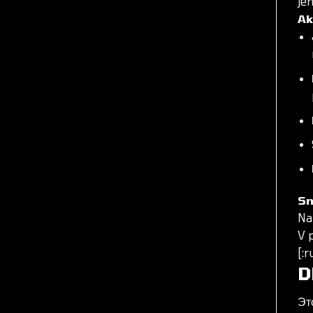
jem
Ak
Sm
Nan
V 
[:r
D
Эт