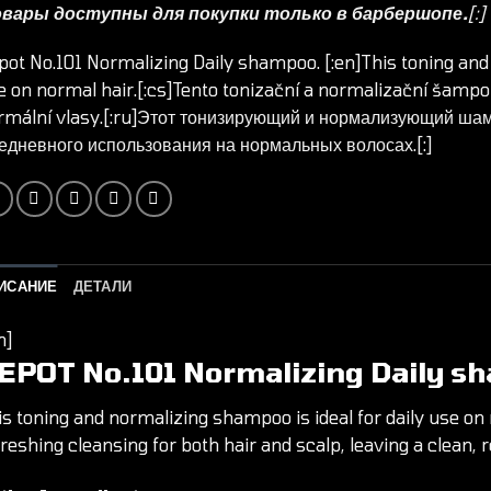
вары доступны для покупки только в барбершопе.
[:]
pot No.101 Normalizing Daily shampoo. [:en]This toning an
e on normal hair.[:cs]Tento tonizační a normalizační
šampo
rmální vlasy.[:ru]Этот тонизирующий и нормализующий
шам
едневного использования на нормальных волосах.[:]
ИСАНИЕ
ДЕТАЛИ
n]
EPOT
No.101 Normalizing Daily s
is toning and normalizing
shampoo
is ideal for daily use on
reshing cleansing for both hair and scalp, leaving a clean, re