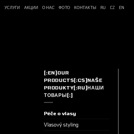
Skip
УСЛУГИ
АКЦИИ
О НАС
ФОТО
КОНТАКТЫ
RU
CZ
EN
to
content
[:EN]OUR
PRODUCTS[:CS]NAŠE
PRODUKTY[:RU]НАШИ
ТОВАРЫ[:]
Péče o vlasy
Vlasový styling