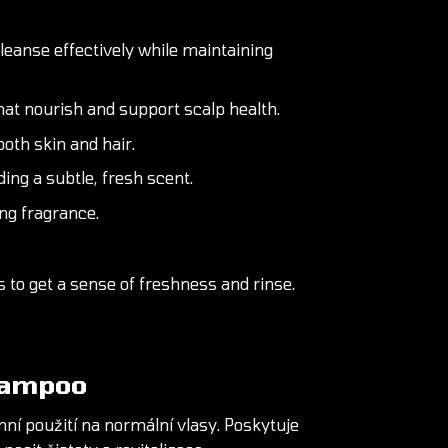
leanse effectively while maintaining
hat nourish and support scalp health.
oth skin and hair.
ing a subtle, fresh scent.
ing fragrance.
to get a sense of freshness and rinse.
hampoo
nní použití na normální vlasy. Poskytuje