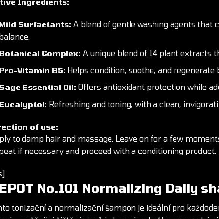
tive Ingredients:
Mild Surfactants:
A blend of gentle washing agents that c
balance.
Botanical Complex:
A unique blend of 14 plant extracts t
Pro-Vitamin B5:
Helps condition, soothe, and regenerate b
Sage Essential Oil:
Offers antioxidant protection while add
Eucalyptol:
Refreshing and toning, with a clean, invigorat
rection of use:
ply to damp hair and massage. Leave on for a few moments 
peat if necessary and proceed with a conditioning product.
s]
EPOT
No.101 Normalizing Daily s
nto tonizační a normalizační
šampon
je ideální pro každode