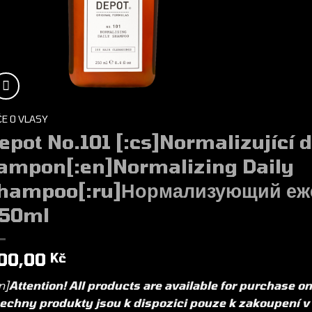
ČE O VLASY
epot No.101 [:cs]Normalizující 
ampon[:en]Normalizing Daily
hampoo[:ru]Нормализующий еж
50ml
00,00
Kč
n]
Attention! All products are available for purchase o
echny produkty jsou k dispozici pouze k zakoupení v