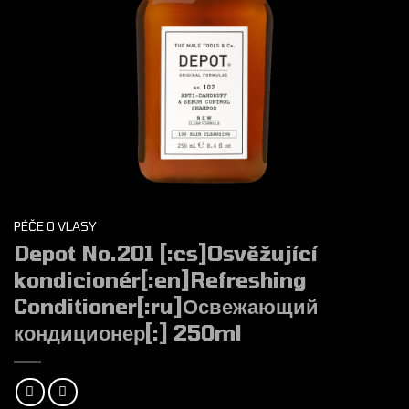
PÉČE O VLASY
Depot No.201 [:cs]Osvěžující
kondicionér[:en]Refreshing
Conditioner[:ru]Освежающий
кондиционер[:] 250ml