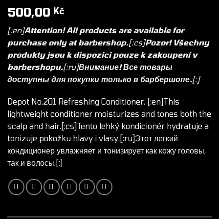
500,00
Kč
[:en]
Attention! All products are available for
purchase only at barbershop.
[:cs]
Pozor! Všechny
produkty jsou k dispozici pouze k zakoupení v
barbershopu.
[:ru]
Внимание! Все товары
доступны для покупки только в барбершопе.
[:]
Depot No.201 Refreshing Conditioner. [:en]This
lightweight
conditioner
moisturizes and tones both the
scalp and hair.[:cs]Tento lehký
kondicionér
hydratuje a
tonizuje pokožku hlavy i vlasy.[:ru]Этот легкий
кондиционер
увлажняет и тонизирует как кожу головы,
так и волосы.[:]