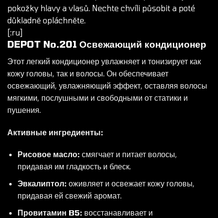
pokožky hlavy a vlasů. Nechte chvíli působit a poté
důkladně opláchněte.
[:ru]
DEPOT
No.201 Освежающий кондиционер
Этот легкий
кондиционер
увлажняет и тонизирует как
кожу головы, так и волосы. Он обеспечивает
освежающий, увлажняющий эффект, оставляя волосы
мягкими, послушными и свободными от статики и
пушения.
Активные ингредиенты:
Рисовое масло:
смягчает и питает волосы,
придавая им гладкость и блеск.
Эвкалиптол:
оживляет и освежает кожу головы,
придавая ей свежий аромат.
Провитамин B5:
восстанавливает и