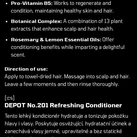
Pro-Vitamin B5:
Works to regenerate and
condition, maintaining healthy skin and hair.
Botanical Complex:
A combination of 13 plant
extracts that enhance scalp and hair health.
Rosemary & Lemon Essential Oils:
Offer
conditioning benefits while imparting a delightful
scent.
Direction of use:
Apply to towel-dried hair. Massage into scalp and hair.
Leave a few moments and then rinse thoroughly.
[:cs]
DEPOT
No.201 Refreshing Conditioner
Tento lehký
kondicionér
hydratuje a tonizuje pokožku
hlavy i vlasy. Poskytuje osvěžující, hydratační účinek a
zanechává vlasy jemné, upravitelné a bez statické