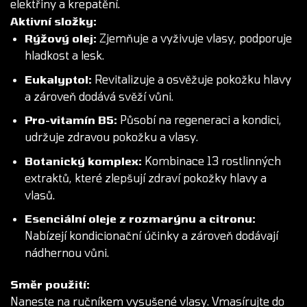
elektřiny a krepatění.
Aktivní složky:
Rýžový olej:
Zjemňuje a vyživuje vlasy, podporuje
hladkost a lesk.
Eukalyptol:
Revitalizuje a osvěžuje pokožku hlavy
a zároveň dodává svěží vůni.
Pro-vitamín B5:
Působí na regeneraci a kondici,
udržuje zdravou pokožku a vlasy.
Botanický komplex:
Kombinace 13 rostlinných
extraktů, které zlepšují zdraví pokožky hlavy a
vlasů.
Esenciální oleje z rozmarýnu a citronu:
Nabízejí kondicionační účinky a zároveň dodávají
nádhernou vůni.
Směr použití:
Naneste na ručníkem vysušené vlasy. Vmasírujte do