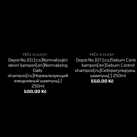
PÉČE O VLASY
PÉČE O VLASY
Depot No.101 [:cs]Normalizující
Depot No.107 [:cs]Sebum Contr
denní šampon[:en]Normalizing
šampon[:en]Sebum Control
Daily
shampoo[:ru]Себорегулирующ
shampoo[:ru]Нормализующий
шампунь[:] 250ml
ежедневный шампунь[:]
550,00
Kč
250ml
500,00
Kč